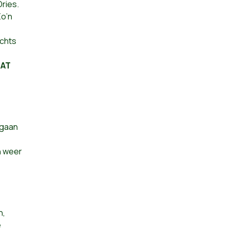
Dries.
o’n
echts
AAT
 gaan
n weer
n,
e