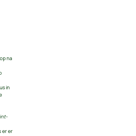
op na
p
us in
e
int-
 er er