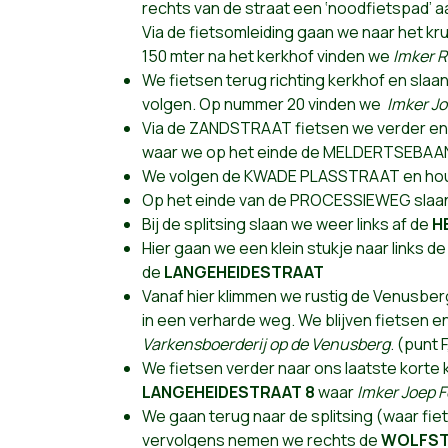
rechts van de straat een ‘noodfietspad’ aa
Via de fietsomleiding gaan we naar het kr
150 mter na het kerkhof vinden we
Imker 
We fietsen terug richting kerkhof en slaan
volgen. Op nummer 20 vinden we
Imker J
Via de ZANDSTRAAT fietsen we verder en g
waar we op het einde de MELDERTSEBAAN
We volgen de KWADE PLASSTRAAT en houd
Op het einde van de PROCESSIEWEG slaan 
Bij de splitsing slaan we weer links af de
H
Hier gaan we een klein stukje naar links d
de
LANGEHEIDESTRAAT
Vanaf hier klimmen we rustig de Venusber
in een verharde weg. We blijven fietsen e
Varkensboerderij op de Venusberg
. (punt 
We fietsen verder naar ons laatste korte ket
LANGEHEIDESTRAAT 8
waar
Imker Joep F
We gaan terug naar de splitsing (waar fiet
vervolgens nemen we rechts de
WOLFST