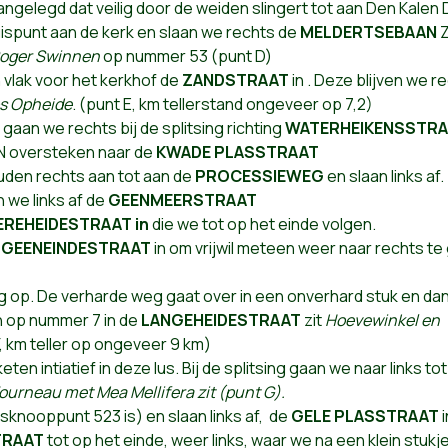
ngelegd dat veilig door de weiden slingert tot aan Den Kalen 
uispunt aan de kerk en slaan we rechts de
MELDERTSEBAAN
Z
Roger Swinnen
op nummer 53 (punt D)
 vlak voor het kerkhof de
ZANDSTRAAT
in . Deze blijven we r
os Opheide
. (punt E, km tellerstand ongeveer op 7,2)
aan we rechts bij de splitsing richting
WATERHEIKENSSTR
 oversteken naar de
KWADE PLASSTRAAT
en rechts aan tot aan de
PROCESSIEWEG
en slaan links af.
we links af de
GEENMEERSTRAAT
EREHEIDESTRAAT in
die we tot op het einde volgen.
e
GEENEINDESTRAAT
in om vrijwil meteen weer naar rechts te
g op. De verharde weg gaat over in een onverhard stuk en da
n op nummer 7 in de
LANGEHEIDESTRAAT
zit
Hoevewinkel en
F, km teller op ongeveer 9 km)
en intiatief in deze lus. Bij de splitsing gaan we naar links tot
ourneau met Mea Mellifera zit (punt G).
sknooppunt 523 is) en slaan links af, de
GELE PLASSTRAAT
i
RAAT
tot op het einde, weer links, waar we na een klein stukj