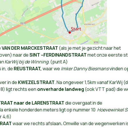
e
VAN DER MARCKESTRAAT
(als je met je gezicht naar het
boven) naar de
SINT –FERDINANDSTRAAT
met onze eerste st
n KarWij bij de Winning.
(punt A)
 in, de
REUSTRAAT,
waar we
Imker Danny Biesmans
vinden o
ver in de
KWEZELSTRAAT
. Na ongeveer 1,5km vanaf KarWij (d
,8) ligt rechts een
onverharde landweg
(ook VTT pad) die w
STRAAT naar de LARENSTRAAT
die overgaat in de
. Na enkele honderden meters ligt op nummer 10
Hoevewinkel S
r 4,6)
TRAAT
waar we rechts afslaan
.
Omwille van de wegenwerken is