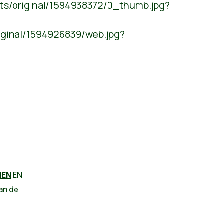
ts/original/1594938372/0_thumb.jpg?
iginal/1594926839/web.jpg?
NEN
EN
an de