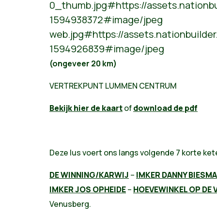
0_thumb.jpg#https://assets.nationb
1594938372#image/jpeg
web.jpg#https://assets.nationbuild
1594926839#image/jpeg
(ongeveer 20 km)
VERTREKPUNT LUMMEN CENTRUM
Bekijk hier de kaart
of
download de pdf
Deze lus voert ons langs volgende 7 korte kete
DE WINNING/KARWIJ
–
IMKER DANNY BIESM
IMKER JOS OPHEIDE
–
HOEVEWINKEL OP DE
Venusberg.