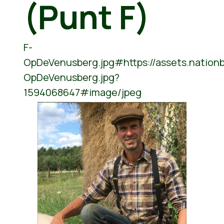
(Punt F)
F-
OpDeVenusberg.jpg#https://assets.nation
OpDeVenusberg.jpg?
1594068647#image/jpeg