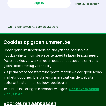
Forgot your password?
Don’t have an account? Click here to create one.
Cookies op groenlummen.be
Ook interessant
Groen gebruikt functionele en analytische cookies die
noodzakelijk zijn om de website goed te laten functioneren.
Deze cookies verwerken geen persoonsgegevens en hier is
geen toestemming voor nodig.
Als je daarvoor toestemming geeft, maken we ook gebruik van
marketingcookies. Die stellen ons in staat om de website
beter af te stemmen op jouw voorkeuren.
Je kunt je instellingen hieronder wijzigen.
Ons privacybeleid
vind je hier
.
Voorkeuren aanpassen