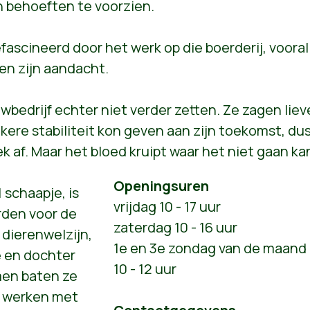
n behoeften te voorzien.
gefascineerd door het werk op die boerderij, vooral
en zijn aandacht.
wbedrijf echter niet verder zetten. Ze zagen liev
ere stabiliteit kon geven aan zijn toekomst, du
ek af. Maar het bloed kruipt waar het niet gaan k
Openingsuren
 schaapje, is
vrijdag 10 - 17 uur
den voor de
zaterdag 10 - 16 uur
dierenwelzijn,
1e en 3e zondag van de maand
e en dochter
10 - 12 uur
men baten ze
e werken met