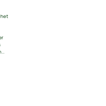
 het
er
s
an…