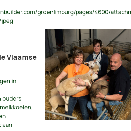
ionbuilder.com/groenlimburg/pages/4690/attach
/jpeg
le Vlaamse
gen in
n ouders
 melkkoeien,
een
k aan