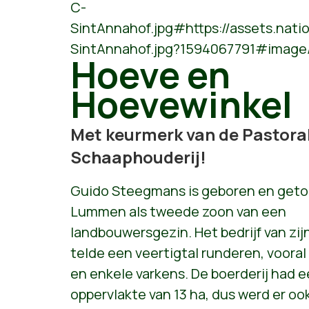
C-
SintAnnahof.jpg#https://assets.nat
SintAnnahof.jpg?1594067791#image
Hoeve en
Hoevewinkel
Met keurmerk van de Pastora
Schaaphouderij!
Guido Steegmans is geboren en geto
Lummen als tweede zoon van een
landbouwersgezin. Het bedrijf van zij
telde een veertigtal runderen, vooral
en enkele varkens. De boerderij had 
oppervlakte van 13 ha, dus werd er oo