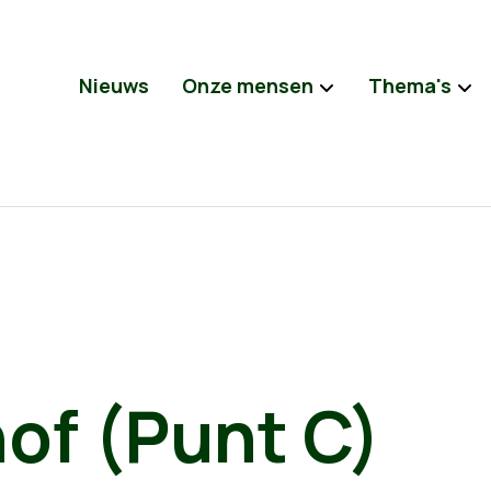
Nieuws
Onze mensen
Thema's
of (Punt C)