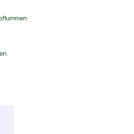
hoflummen
en.