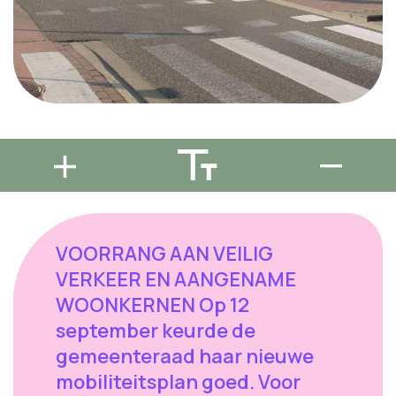
VOORRANG AAN VEILIG
VERKEER EN AANGENAME
WOONKERNEN Op 12
september keurde de
gemeenteraad haar nieuwe
mobiliteitsplan goed. Voor