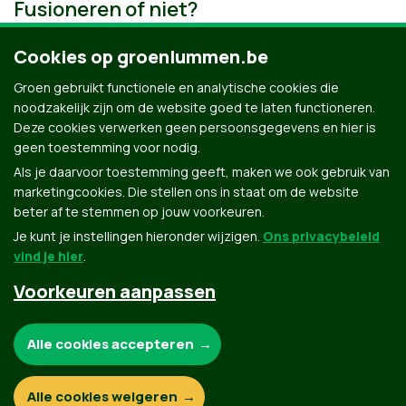
Fusioneren of niet?
Cookies op groenlummen.be
Groen gebruikt functionele en analytische cookies die
noodzakelijk zijn om de website goed te laten functioneren.
Deze cookies verwerken geen persoonsgegevens en hier is
geen toestemming voor nodig.
Als je daarvoor toestemming geeft, maken we ook gebruik van
marketingcookies. Die stellen ons in staat om de website
beter af te stemmen op jouw voorkeuren.
Je kunt je instellingen hieronder wijzigen.
Ons privacybeleid
vind je hier
.
Voorkeuren aanpassen
Groen.be
Noodzakelijke cookies:
Alle cookies accepteren
Contact
Privacybeleid
Functionele en analytische cookies:
Alle cookies weigeren