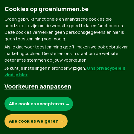
Groen.be
Cookies op groenlummen.be
Groen gebruikt functionele en analytische cookies die
Contact
noodzakelijk zijn om de website goed te laten functioneren.
Privacybeleid
Deze cookies verwerken geen persoonsgegevens en hier is
geen toestemming voor nodig.
© Copyright Groen 2026 | Gemaakt met
NationBuilder
| Gebouwd door
Tectonica
Als je daarvoor toestemming geeft, maken we ook gebruik van
marketingcookies. Die stellen ons in staat om de website
beter af te stemmen op jouw voorkeuren.
Je kunt je instellingen hieronder wijzigen.
Ons privacybeleid
vind je hier
.
Voorkeuren aanpassen
Noodzakelijke cookies:
Alle cookies accepteren
Functionele en analytische cookies:
Alle cookies weigeren