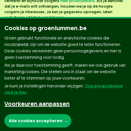
verwerkt en bijhoudt volgens
haar privacybeleid
. Als je aanvinkt
dat je e-mails wilt ontvangen, houden we je op de hoogte
volgens je interesses. Je kan je gegevens opvragen, laten
verbeteren of laten verwijderen.
Cookies op groenlummen.be
Groen gebruikt functionele en analytische cookies die
noodzakelijk zijn om de website goed te laten functioneren.
Deze cookies verwerken geen persoonsgegevens en hier is
geen toestemming voor nodig.
Als je daarvoor toestemming geeft, maken we ook gebruik van
marketingcookies. Die stellen ons in staat om de website
beter af te stemmen op jouw voorkeuren.
Je kunt je instellingen hieronder wijzigen.
Ons privacybeleid
vind je hier
.
Voorkeuren aanpassen
Groen.be
Noodzakelijke cookies:
Alle cookies accepteren
Contact
Privacybeleid