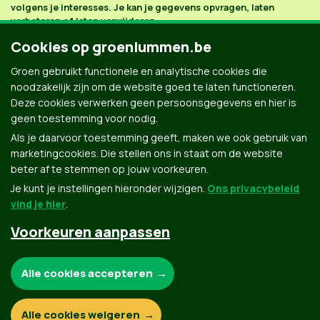
volgens je interesses. Je kan je gegevens opvragen, laten
verbeteren of laten verwijderen.
Cookies op groenlummen.be
Groen gebruikt functionele en analytische cookies die
noodzakelijk zijn om de website goed te laten functioneren.
Deze cookies verwerken geen persoonsgegevens en hier is
geen toestemming voor nodig.
Als je daarvoor toestemming geeft, maken we ook gebruik van
marketingcookies. Die stellen ons in staat om de website
beter af te stemmen op jouw voorkeuren.
Je kunt je instellingen hieronder wijzigen.
Ons privacybeleid
vind je hier
.
Voorkeuren aanpassen
Groen.be
Noodzakelijke cookies:
Alle cookies accepteren
Contact
Privacybeleid
Functionele en analytische cookies:
Alle cookies weigeren