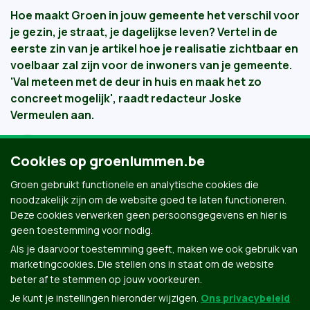
Hoe maakt Groen in jouw gemeente het verschil voor
je gezin, je straat, je dagelijkse leven? Vertel in de
eerste zin van je artikel hoe je realisatie zichtbaar en
voelbaar zal zijn voor de inwoners van je gemeente.
'Val meteen met de deur in huis en maak het zo
concreet mogelijk', raadt
redacteur Joske
Vermeulen
aan.
Written by
Miel Truyen
Cookies op groenlummen.be
18 December 2017
Groen gebruikt functionele en analytische cookies die
noodzakelijk zijn om de website goed te laten functioneren.
Deze cookies verwerken geen persoonsgegevens en hier is
geen toestemming voor nodig.
Als je daarvoor toestemming geeft, maken we ook gebruik van
marketingcookies. Die stellen ons in staat om de website
beter af te stemmen op jouw voorkeuren.
Je kunt je instellingen hieronder wijzigen.
Ons privacybeleid