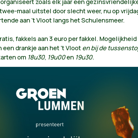
ganiseert zoals elk jaar een gezinsvriendelijk
 twee-maal uitstel door slecht weer, nu op vrijda
artende aan 't Vloot langs het Schulensmeer.
atis, fakkels aan 3 euro per fakkel. Mogelijkheid
n een drankje aan het 't Vloot
en bij de tussenst
tarten om
18u30
,
19u00
en
19u30.