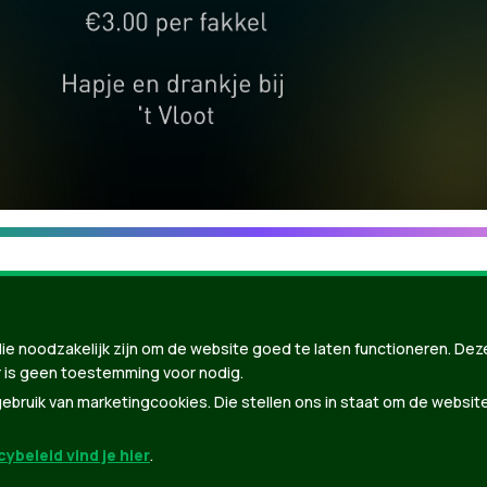
ie noodzakelijk zijn om de website goed te laten functioneren. Dez
 is geen toestemming voor nodig.
bruik van marketingcookies. Die stellen ons in staat om de websit
ybeleid vind je hier
.
nBuilder
| Gebouwd door
Tectonica