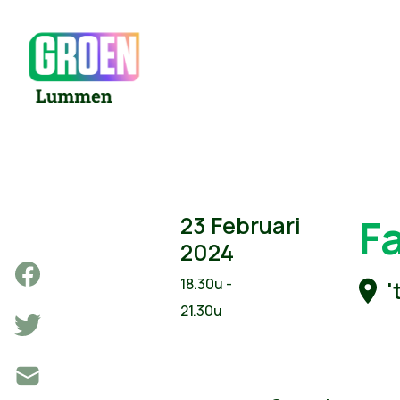
F
23 Februari
2024
18.30u -
'
21.30u