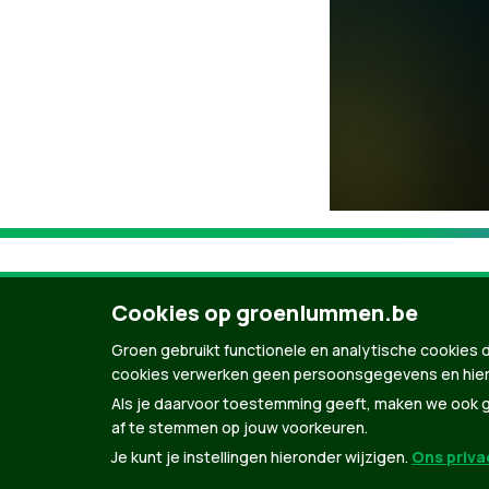
Cookies op groenlummen.be
Groen gebruikt functionele en analytische cookies d
cookies verwerken geen persoonsgegevens en hier
Als je daarvoor toestemming geeft, maken we ook ge
af te stemmen op jouw voorkeuren.
Je kunt je instellingen hieronder wijzigen.
Ons privac
© Copyright Groen 2026 | Gemaakt met
Natio