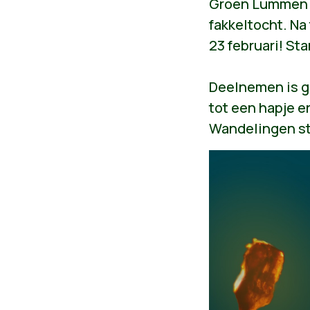
Groen Lummen or
fakkeltocht. Na
23 februari! St
Deelnemen is gr
tot een hapje e
Wandelingen s