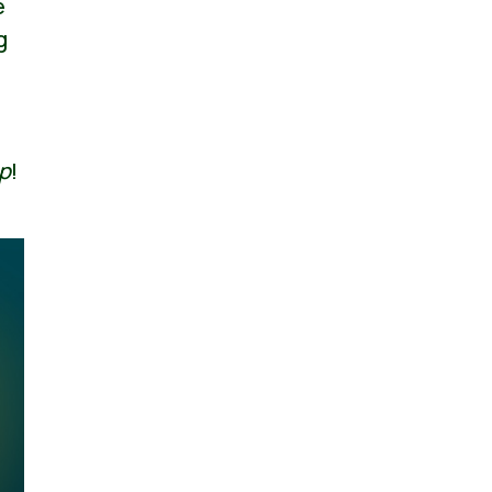
e
g
op
!