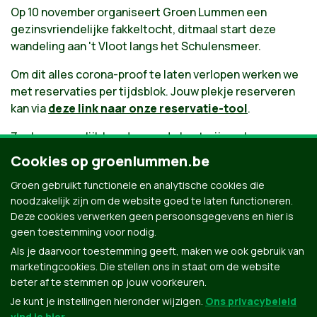
Op 10 november organiseert Groen Lummen een
gezinsvriendelijke fakkeltocht, ditmaal start deze
wandeling aan 't Vloot langs het Schulensmeer.
Om dit alles corona-proof te laten verlopen werken we
met reservaties per tijdsblok. Jouw plekje reserveren
kan via
deze link naar onze reservatie-tool
.
Zoals gewoonlijk houden we de kostprijs zo laag
mogelijk en vragen we 1€ per volwassene en 2€ per
Cookies op groenlummen.be
fakkel. Deelname voor kinderen onder de 18j is gratis.
Groen gebruikt functionele en analytische cookies die
noodzakelijk zijn om de website goed te laten functioneren.
Deze cookies verwerken geen persoonsgegevens en hier is
Inschrijvings-tool
geen toestemming voor nodig.
Als je daarvoor toestemming geeft, maken we ook gebruik van
marketingcookies. Die stellen ons in staat om de website
beter af te stemmen op jouw voorkeuren.
Je kunt je instellingen hieronder wijzigen.
Ons privacybeleid
vind je hier
.