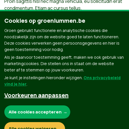
Proin sagittis nisl nec magna vehicula, eu sollicitudin erat
condimentum. Etiam ac cursus tellus.
Lid 2
Cookies op groenlummen.be
Groen gebruikt functionele en analytische cookies die
Sed at dapibus tortor. Nulla in lectus tortor. Nulla facilisi.
noodzakelijk zijn om de website goed te laten functioneren.
Fusce placerat vestibulum gravida. Ut accumsan ut orci in
Deze cookies verwerken geen persoonsgegevens en hier is
finibus. Etiam ac cursus tellus.
geen toestemming voor nodig.
Als je daarvoor toestemming geeft, maken we ook gebruik van
marketingcookies. Die stellen ons in staat om de website
beter af te stemmen op jouw voorkeuren.
Je kunt je instellingen hieronder wijzigen.
Ons privacybeleid
vind je hier
.
Voorkeuren aanpassen
Groen.be
Noodzakelijke cookies:
Alle cookies accepteren
Contact
Privacybeleid
Functionele en analytische cookies:
Alle cookies weigeren